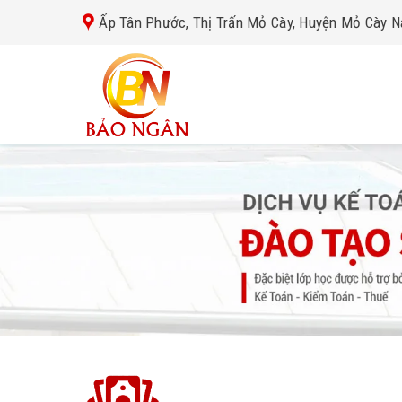
Skip
Ấp Tân Phước, Thị Trấn Mỏ Cày, Huyện Mỏ Cày N
to
content