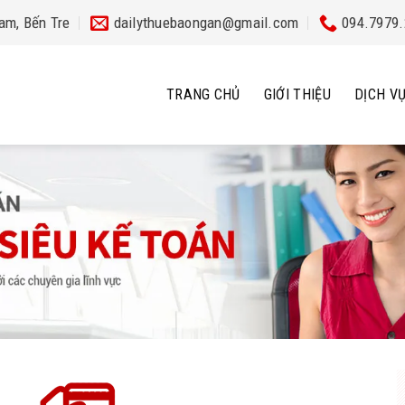
am, Bến Tre
dailythuebaongan@gmail.com
094.7979
TRANG CHỦ
GIỚI THIỆU
DỊCH V