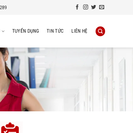
.289
Ụ
TUYỂN DỤNG
TIN TỨC
LIÊN HỆ