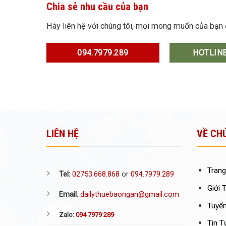
Chia sẻ nhu cầu của bạn
Hãy liên hệ với chúng tôi, mọi mong muốn của bạn
094.7979.289
HOTLINE
LIÊN HỆ
VỀ CH
Trang
Tel:
02753.668.868
or
094.7979.289
Giới 
Email
:
dailythuebaongan@gmail.com
Tuyể
Zalo:
094 7979 289
Tin T